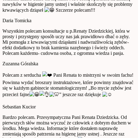
nawyków w higienie jamy ustnej i właśnie skończyły się problemy
krwawiących dziąseł
Szczerze polecam!!!
Daria Tomicka
Wszystkim polecam konsultacje u p.Renaty Dziedzickiej, która w
prosty i przystępny sposób uczy nas jak prawidłowo dbać o zęby.
Mi pomogła z krwawiącymi dziąsłami i nadwrażliwością zębów-
efekt dodatkowy to brak kamienia nazębnego i świeży oddech.
Polecam każdemu- cudowna osoba, z ogromna wiedza i pasja.
Zuzanna Góralska
Polecam z serducha
Pani Renata to mistrzyni w swoim fachu!
Powinna wydać broszury instruktażowe, które powinny znajdować
się w każdym gabinecie stomatologicznym! „Bo mycie zębów jest
przecież fajne
” jeszcze raz dziękuje
Sebastian Kucior
Bardzo polecam. Przesympatyczna Pani
Renata Dziedzicka
. Od
pierwszych słów można wyczuć że człowiek z dobrym duchem w
środku. Mega wiedza. Informacje które dostałem naprawdę
zmieniają sposób patrzenia na higienę jamy ustnej . Jeszcze raz