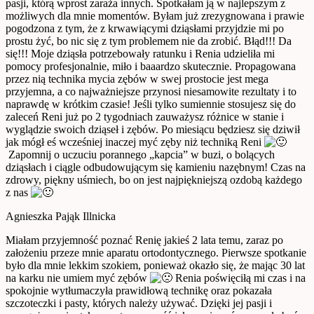
pasji, którą wprost zaraża innych. Spotkałam ją w najlepszym z
możliwych dla mnie momentów. Byłam już zrezygnowana i prawie
pogodzona z tym, że z krwawiącymi dziąsłami przyjdzie mi po
prostu żyć, bo nic się z tym problemem nie da zrobić. Błąd!!! Da
się!!! Moje dziąsła potrzebowały ratunku i Renia udzieliła mi
pomocy profesjonalnie, miło i baaardzo skutecznie. Propagowana
przez nią technika mycia zębów w swej prostocie jest mega
przyjemna, a co najważniejsze przynosi niesamowite rezultaty i to
naprawdę w krótkim czasie! Jeśli tylko sumiennie stosujesz się do
zaleceń Reni już po 2 tygodniach zauważysz różnice w stanie i
wyglądzie swoich dziąseł i zębów. Po miesiącu będziesz się dziwił
jak mógł eś wcześniej inaczej myć zęby niż techniką Reni
Zapomnij o uczuciu porannego „kapcia” w buzi, o bolących
dziąsłach i ciągle odbudowującym się kamieniu nazębnym! Czas na
zdrowy, piękny uśmiech, bo on jest najpiękniejszą ozdobą każdego
z nas
Agnieszka Pająk Illnicka
Miałam przyjemność poznać Renię jakieś 2 lata temu, zaraz po
założeniu przeze mnie aparatu ortodontycznego. Pierwsze spotkanie
było dla mnie lekkim szokiem, ponieważ okazło się, że mając 30 lat
na karku nie umiem myć zębów
Renia poświęciłą mi czas i na
spokojnie wytłumaczyła prawidłową technikę oraz pokazała
szczoteczki i pasty, których należy używać. Dzięki jej pasji i