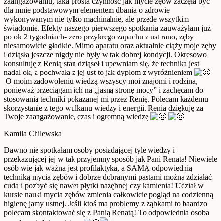
zaangażowaniu, taka prosta czynność jak mycie zęów zaczęła być
dla mnie podstawowym elementem dbania o zdrowie
wykonywanym nie tylko machinalnie, ale przede wszytkim
świadomie. Efekty naszego pierwszego spotkania zauważyłam już
po ok 2 tygodniach- zero przykrego zapachu z ust rano, zęby
niesamowicie gładkie. Mimo aparatu oraz aktualnie ciąży moje zęby
i dziąsła jeszcze nigdy nie były w tak dobrej kondycji. Okresowo
konsultuję z Renią stan dziąseł i upewniam się, że technika jest
nadal ok, a pochwała z jej ust to jak dyplom z wyróżnieniem
O moim zadowoleniu wiedzą wszyscy moi znajomi i rodzina,
ponieważ przeciągam ich na „jasną stronę mocy” i zachęcam do
stosowania techniki pokazanej mi przez Renię. Polecam każdemu
skorzystanie z tego wulkanu wiedzy i energii. Renia dziękuję za
Twoje zaangażowanie, czas i ogromną wiedzę
Kamila Chilewska
Dawno nie spotkałam osoby posiadającej tyle wiedzy i
przekazującej jej w tak przyjemny sposób jak Pani Renata! Niewiele
osób wie jak ważna jest profilaktyka, a SAMĄ odpowiednią
techniką mycia zębów i dobrze dobranymi pastami można zdziałać
cuda i pozbyć się nawet płytki nazębnej czy kamienia! Udział w
kursie nauki mycia zębów zmienia całkowicie pogląd na codzienną
higienę jamy ustnej. Jeśli ktoś ma problemy z ząbkami to baardzo
polecam skontaktować się z Panią Renatą! To odpowiednia osoba