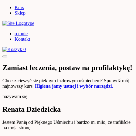
Kurs
Sklep
o mnie
Kontakt
0
Zamiast leczenia, postaw na profilaktykę!
Chcesz cieszyć się pięknym i zdrowym uśmiechem? Sprawdź mój
najnowszy kurs
Higiena jamy ustnej i wybór narzędzi.
nazywam się
Renata Dziedzicka
Jestem Panią od Pięknego Uśmiechu i bardzo mi miło, że trafiliście
na moją stronę.