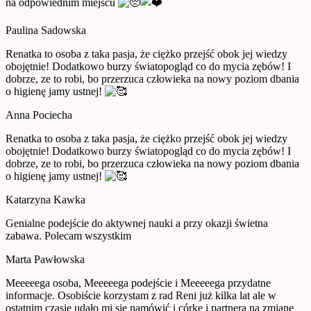
na odpowiednim miejscu
Paulina Sadowska
Renatka to osoba z taka pasja, że ciężko przejść obok jej wiedzy
obojętnie! Dodatkowo burzy światopogląd co do mycia zębów! I
dobrze, ze to robi, bo przerzuca człowieka na nowy poziom dbania
o higienę jamy ustnej!
Anna Pociecha
Renatka to osoba z taka pasja, że ciężko przejść obok jej wiedzy
obojętnie! Dodatkowo burzy światopogląd co do mycia zębów! I
dobrze, ze to robi, bo przerzuca człowieka na nowy poziom dbania
o higienę jamy ustnej!
Katarzyna Kawka
Genialne podejście do aktywnej nauki a przy okazji świetna
zabawa. Polecam wszystkim
Marta Pawłowska
Meeeeega osoba, Meeeeega podejście i Meeeeega przydatne
informacje. Osobiście korzystam z rad Reni już kilka lat ale w
ostatnim czasie udało mi się namówić i córkę i partnera na zmianę