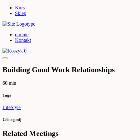
Kurs
Sklep
o mnie
Kontakt
0
Building Good Work Relationships
60 min
Tags
LifeStyle
Udostępnij
Related Meetings