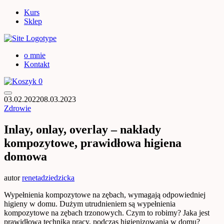
Kurs
Sklep
o mnie
Kontakt
0
03.02.2022
08.03.2023
Zdrowie
Inlay, onlay, overlay – nakłady
kompozytowe, prawidłowa higiena
domowa
autor
renetadziedzicka
Wypełnienia kompozytowe na zębach, wymagają odpowiedniej
higieny w domu. Dużym utrudnieniem są wypełnienia
kompozytowe na zębach trzonowych. Czym to robimy? Jaka jest
prawidłowa technika pracy, podczas higienizowania w domu?