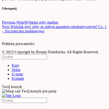
Udostępnij
Nawigacja
Previous Wpis
Wybielaj zęby mądrze
wpisu
Next Wpis
Jak myć zęby ze stałym aparatem ortodontycznym? Cz. 1
– Szczoteczka podstawowa
Polityka prywatności
© 2023 Copyright by Renata Dziedzicka. All Rights Reserved.
Kurs
Sklep
O mnie
Kontakt
Twój koszyk
Twój koszyk jest pusty