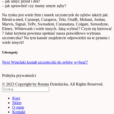
– jak umyć przód i dół?
– jak sprawdzić czy mamy umyte zęby?
Na rynku jest wiele firm i marek szczoteczek do zębów takich jak:
Blend-a-med, Curasept, Curaprox, Telo, OralB, Mohani, Jordan,
Marvis, Signal, TePe, Swissdent, Curanatura, Colgate, Sensodyne,
Elmex, Whitewash i wiele innych. Jaką wybrać? Czym się kierować
? Jakie kryteria powinna spełniać nasza prawidłowo wybrana
szczoteczka? Na tym kanale znajdziecie odpowiedzi na te pytania i
wiele innych!
Udostępnij
Nawigacja
Next Wpis
Jaki kształt szczoteczki do zębów wybrać?
wpisu
Polityka prywatności
© 2023 Copyright by Renata Dziedzicka. All Rights Reserved.
Kurs
Sklep
O mnie
Kontakt