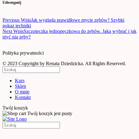
Udostępnij
Nawigacja
Previous Wpis
Jak wygląda prawidłowe mycie zębów? Szybki
wpisu
pokaz techniki
Next Wpis
Szczoteczka jednopęczkowa do zębów. Jaką wybrać i jak
myć nią zęby?
Polityka prywatności
© 2023 Copyright by Renata Dziedzicka. All Rights Reserved.
Kurs
Sklep
O mnie
Kontakt
Twój koszyk
Twój koszyk jest pusty