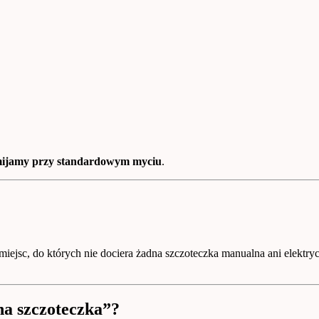
omijamy przy standardowym myciu
.
i miejsc, do których nie dociera żadna szczoteczka manualna ani elektry
dna szczoteczka”?