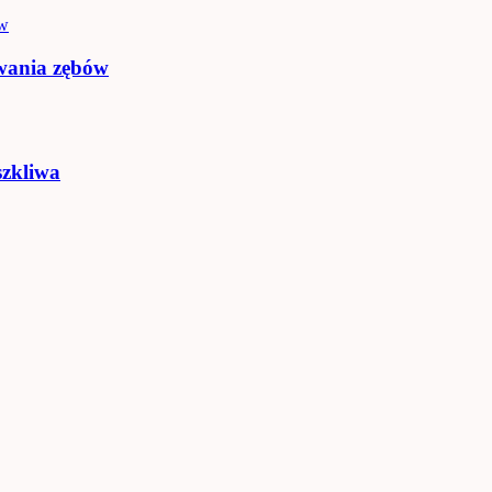
owania zębów
szkliwa